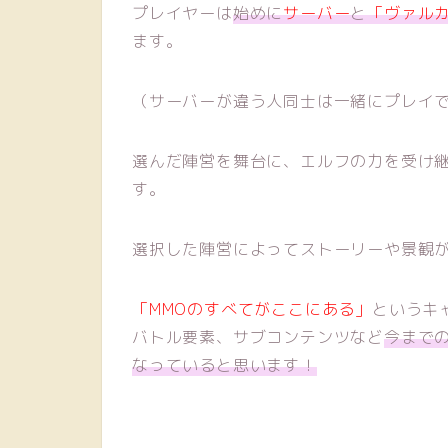
プレイヤーは
始めに
サーバー
と
「ヴァル
ます。
（サーバーが違う人同士は一緒にプレイ
選んだ陣営を舞台に、エルフの力を受け継
す。
選択した陣営によってストーリーや景観
「MMOのすべてがここにある」
というキ
バトル要素、サブコンテンツなど
今まで
なっていると思います！