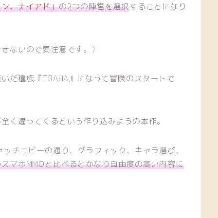
カン、ナイアド」
の2つの陣営を選択
することになり
できないので要注意です。）
いだ種族『TRAHA』になって冒険のスタートで
が全く違ってくるという作り込みようの本作。
ャッチコピーの通り、グラフィック、キャラ選び、
のスマホMMOと比べるとかなり自由度の高い内容に