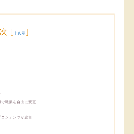
次
[
]
非表示
ク
ド
用で職業を自由に変更
ブコンテンツが豊富