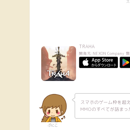
ス
TRAHA
開発元:
NEXON Company
無
スマホのゲーム枠を超
MMOのすべてが詰まっ
ぷにこ