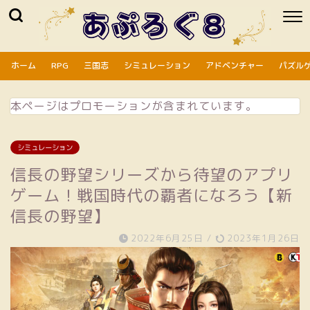
ホーム
RPG
三国志
シミュレーション
アドベンチャー
パズル
本ページはプロモーションが含まれています。
シミュレーション
信長の野望シリーズから待望のアプリ
ゲーム！戦国時代の覇者になろう【新
信長の野望】
2022年6月25日
/
2023年1月26日