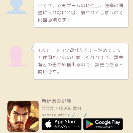
いです。でもゲームの特性上、強豪の同
盟に入れなければ、襲われてしまうので
同盟必須です！
1人でコツコツ遊びたくても進めていく
と仲間がいないと難しくなります。課金
勢との差が結構出るので、課金できる人
向けです。
新信長の野望
開発元:
HKBBGL
無料
posted with
アプリーチ