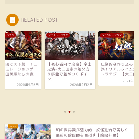
RELATED POST
ュレーション
シミュレーション
シミュレーション
初心者向け攻略】率土
圧倒的な作り込みで大人
濱-大三国志の始め方
気！リアルタイム対戦ス
序盤で差がつくポイ
トラテジー【大三国志】
.
2021年3月27日
2026年2月2日
隙間時間で天下統一
国シュミレーション
ム【三国英雄たちの
明...
2020年9
和の世界観が魅力的！妖怪退治で美しく
最強の陰陽師を目指す【陰陽神鬼】