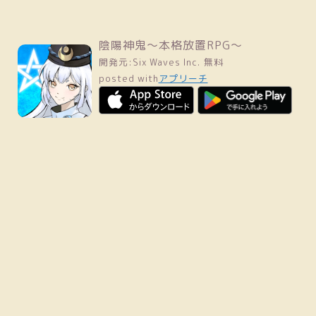
陰陽神鬼～本格放置RPG～
開発元:
Six Waves Inc.
無料
posted with
アプリーチ