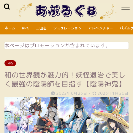
ホーム
RPG
三国志
シミュレーション
アドベンチャー
パズル
本ページはプロモーションが含まれています。
RPG
和の世界観が魅力的！妖怪退治で美し
く最強の陰陽師を目指す【陰陽神鬼】
2022年6月23日
/
2023年1月26日