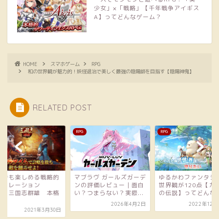
少女」×「戦略」【千年戦争アイギス
A】ってどんなゲーム？
HOME
スマホゲーム
RPG
和の世界観が魅力的！妖怪退治で美しく最強の陰陽師を目指す【陰陽神鬼】
RELATED POST
RPG
RPG
ブラヴ ガールズガーデ
ゆるかわファンタジーな
の評価レビュー｜面白
世界観が120点【カバラ
？つまらない？実際...
の伝説】ってどんなゲ...
2026年4月2日
2022年12月22日
ソロでも楽しめる戦