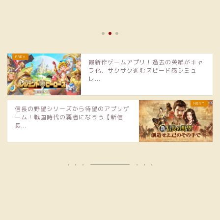
シミュレーション
RPG【三国志群雄 
三国...
2021年3
最新作ゲームアプリ！過去の英雄がキャ
ラ化、サクサク進むスピード感シミュ
レ...
信長の野望シリーズから待望のアプリゲ
ーム！戦国時代の覇者になろう【新信
長...