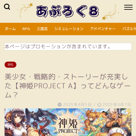
ホーム
RPG
三国志
シミュレーション
アドベンチャー
パズル
本ページはプロモーションが含まれています。
RPG
美少女・戦略的・ストーリーが充実し
た【神姫PROJECT A】ってどんなゲー
ム？
2025年4月5日
/
2025年4月7日