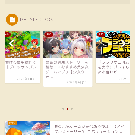
RELATED POST
ホゲーム
RPG
RPG
花を繋げる簡単操作で
禁断の専用ストーリーを
『ブラウザ三国志 
快！【ブロッサムブラ
解禁！？おすすめ美少女
を実際にプレイして
ト】
ゲームアプリ【少女ウ
た本音レビュー
ォ...
2020年1月7日
2025年11
2022年6月15日
あの人気ゲームが現代版で復活！【メイ
プルストーリーR: エボリューション...