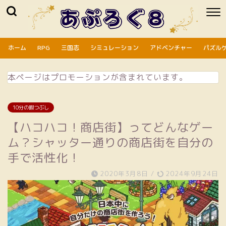
ホーム
RPG
三国志
シミュレーション
アドベンチャー
パズル
本ページはプロモーションが含まれています。
10分の暇つぶし
【ハコハコ！商店街】ってどんなゲー
ム？シャッター通りの商店街を自分の
手で活性化！
2020年3月8日
/
2024年9月24日