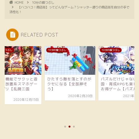
HOME
10分の暇つぶし
【ハコハコ！商店街】ってどんなゲーム？シャッター通りの商店街を自分の手で
活性化！
RELATED POST
分の暇つぶし
10分の暇つぶし
10分の暇つぶし
たすら敵を落とすのが
パズルだけじゃない！建
セになる【全部押そ
国・育成RPGも楽しめる
】
お得ゲーム【パズルガ...
2020年2月20日
2021年10月5日
オート機能でサクッ
べる！放置系スマホ
ムアプリ【乱闘三国
志〜...
2020年12