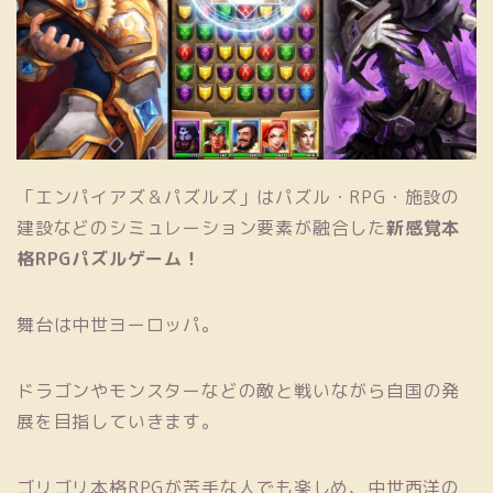
「エンパイアズ＆パズルズ」はパズル・RPG・施設の
建設などのシミュレーション要素が融合した
新感覚本
格RPGパズルゲーム！
舞台は中世ヨーロッパ。
ドラゴンやモンスターなど
の敵と戦いながら自国の発
展を目指していきます。
ゴリゴリ本格RPGが苦手な人でも楽しめ、中世西洋の