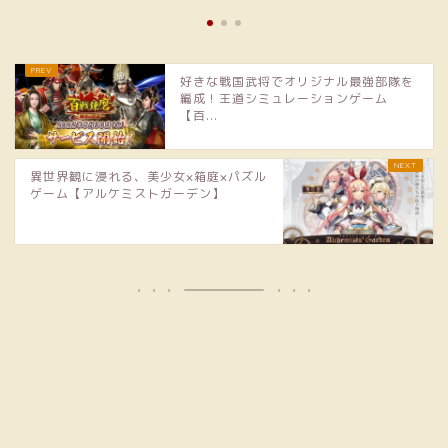
2023年12月31日
好きな戦国武将でオリジナル最強部隊を
編成！王道シミュレーションゲーム
【百...
異世界観に浸れる、美少女×箱庭×パズル
ゲーム【アルケミストガーデン】