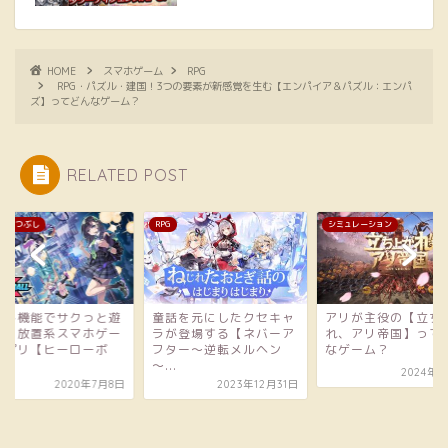
HOME
スマホゲーム
RPG
RPG・パズル・建国！3つの要素が新感覚を生む【エンパイア＆パズル：エンパ
ズ】ってどんなゲーム？
RELATED POST
シミュレーション
10分の暇つぶし
オート機能でサクっ
べる！放置系スマホ
ムアプリ【ヒーロー
ー...
2020年7
話を元にしたクセキャ
アリが主役の【立ち上が
が登場する【ネバーア
れ、アリ帝国】ってどん
ター～逆転メルヘン
なゲーム？
.
2024年4月8日